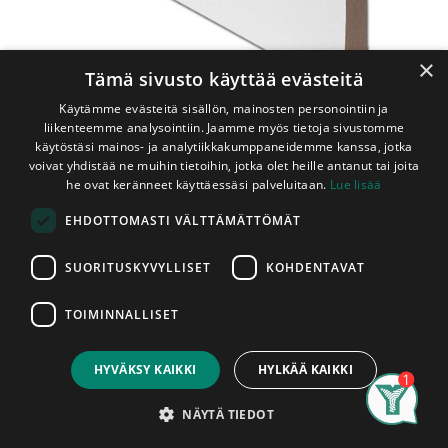
×
Tämä sivusto käyttää evästeitä
Käytämme evästeitä sisällön, mainosten personointiin ja
liikenteemme analysointiin. Jaamme myös tietoja sivustomme
käytöstäsi mainos- ja analytiikkakumppaneidemme kanssa, jotka
voivat yhdistää ne muihin tietoihin, jotka olet heille antanut tai joita
Shop
Peitelista Mänty 12x92x2400 mm Valkoinen
he ovat keränneet käyttäessäsi palveluitaan.
Lue lisää
Peitelista Mänty 12x92x2400 mm
EHDOTTOMASTI VÄLTTÄMÄTTÖMÄT
Valkoinen
SUORITUSKYVYLLISET
KOHDENTAVAT
E.T.-listat Oy:n korkealaatuisesta
TOIMINNALLISET
Price:
männystä valmistama valkoiseksi
Add to Cart
13,95
€
maalattu sisustuslista.
HYVÄKSY KAIKKI
HYLKÄÄ KAIKKI
Search
Category
Account
NÄYTÄ TIEDOT
Tuotetiedot