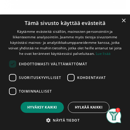
×
Tämä sivusto käyttää evästeitä
Käytämme evästeitä sisällön, mainosten personointiin ja
liikenteemme analysointiin. Jaamme myös tietoja sivustomme
käytöstäsi mainos- ja analytiikkakumppaneidemme kanssa, jotka
voivat yhdistää ne muihin tietoihin, jotka olet heille antanut tai joita
Shop
Kattolista Mänty 14x40x3600 mm Valkolakka
he ovat keränneet käyttäessäsi palveluitaan.
Lue lisää
Kattolista Mänty 14x40x3600 mm
EHDOTTOMASTI VÄLTTÄMÄTTÖMÄT
Valkolakka
SUORITUSKYVYLLISET
KOHDENTAVAT
Erikoisluokan (lähes oksattomasta) männystä valmistettu
valkolakattu kattolista. Voidaan käyttää myös mm. seinien
TOIMINNALLISET
sisänurkkien listoitukseen. Tämän listan peittävyys
Price:
Add to Cart
sivuiltaan on n. 25 mm. Lista on tarkoitettu sisäkäyttöön.
13,00
€
Kattolistasta käytetään myös nimitystä holkkalista.
Listan
HYVÄKSY KAIKKI
HYLKÄÄ KAIKKI
pituus on 3,6 m.
Listat myydään kappaleittain. Asennettu
Search
Category
tuote on hyväksytty tuote, listoissa ilmeneviin mahdollisiin
Account
NÄYTÄ TIEDOT
tuotantovirheisiin voidaan vedota vain ennen asentamista.