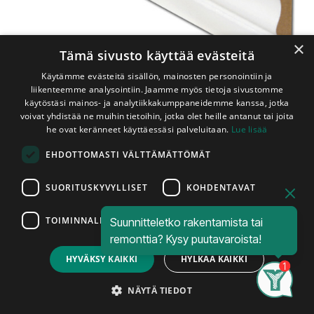
×
Tämä sivusto käyttää evästeitä
Käytämme evästeitä sisällön, mainosten personointiin ja
liikenteemme analysointiin. Jaamme myös tietoja sivustomme
käytöstäsi mainos- ja analytiikkakumppaneidemme kanssa, jotka
voivat yhdistää ne muihin tietoihin, jotka olet heille antanut tai joita
Shop
he ovat keränneet käyttäessäsi palveluitaan.
Lue lisää
Jalkalista MDF 12x58x3300 mm Koriste Valkoinen
EHDOTTOMASTI VÄLTTÄMÄTTÖMÄT
Jalkalista MDF 12x58x3300 mm
Koriste Valkoinen
SUORITUSKYVYLLISET
KOHDENTAVAT
TOIMINNALLISET
Suunnitteletko rakentamista tai
Listatalon MDF:stä valmistama
Price:
Add to Cart
remonttia? Kysy puutavaroista!
13,95
€
valkoiseksi maalattu koristeellinen
HYVÄKSY KAIKKI
HYLKÄÄ KAIKKI
sisustuslista.
Search
Category
Account
NÄYTÄ TIEDOT
Tuotetiedot