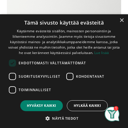
×
Tämä sivusto käyttää evästeitä
Käytämme evästeitä sisällön, mainosten personointiin ja
liikenteemme analysointiin. Jaamme myös tietoja sivustomme
käytöstäsi mainos- ja analytiikkakumppaneidemme kanssa, jotka
voivat yhdistää ne muihin tietoihin, jotka olet heille antanut tai joita
Shop
Kynnykset
he ovat keränneet käyttäessäsi palveluitaan.
Lue lisää
Kynnys Tammi M10 55x20 mm Lakattu
EHDOTTOMASTI VÄLTTÄMÄTTÖMÄT
Kosteantilankynnys
Kynnys Tammi M10 55x20 mm
SUORITUSKYVYLLISET
KOHDENTAVAT
Lakattu Kosteantilankynnys
TOIMINNALLISET
Aidosta tammesta valmistettu lakattu kosteantilan kynnys.
Price:
Add to Cart
Kynnyksen leveys on 55 mm, paksuus 20/15 mm ja pituus
10,15
€
930 mm. Kynnys on mitoitettu 10 moduulin ovelle.
HYVÄKSY KAIKKI
HYLKÄÄ KAIKKI
Kynnykset myydään kappaleittain. Asennettu tuote on
Search
Category
hyväksytty tuote, kynnyksessä ilmeneviin mahdollisiin
Account
NÄYTÄ TIEDOT
tuotantovirheisiin voidaan vedota vain ennen asentamista.