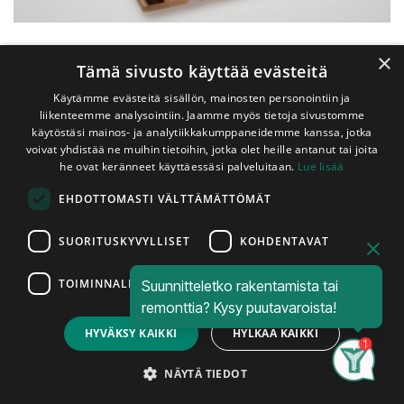
×
Tämä sivusto käyttää evästeitä
Käytämme evästeitä sisällön, mainosten personointiin ja
liikenteemme analysointiin. Jaamme myös tietoja sivustomme
käytöstäsi mainos- ja analytiikkakumppaneidemme kanssa, jotka
voivat yhdistää ne muihin tietoihin, jotka olet heille antanut tai joita
he ovat keränneet käyttäessäsi palveluitaan.
Lue lisää
Shop
Saunatuotteet
EHDOTTOMASTI VÄLTTÄMÄTTÖMÄT
Lämpökäsitelty Haapapaneeli 15x160 mm STS Kallio
Lämpökäsitelty Haapapaneeli
SUORITUSKYVYLLISET
KOHDENTAVAT
15x160 mm STS Kallio
TOIMINNALLISET
Suunnitteletko rakentamista tai
Piilokiinnityspontti, A-Laatu
Price:
Add to Cart
remonttia? Kysy puutavaroista!
14,70
€
Lämpökäsitelty paneeli, jonka reunoissa on 2 mm pyöristys
HYVÄKSY KAIKKI
HYLKÄÄ KAIKKI
ja 3 mm avosauma. Paneelin raaka-aineena on A-
laatuluokan haapa. Soveltuu saunaan ja kosteiden tilojen
Search
Category
Account
kattoihin. Paneeleiden pituudet vaihtelevat
NÄYTÄ TIEDOT
varastotilanteen mukaan. Ota yhteyttä myymäläämme