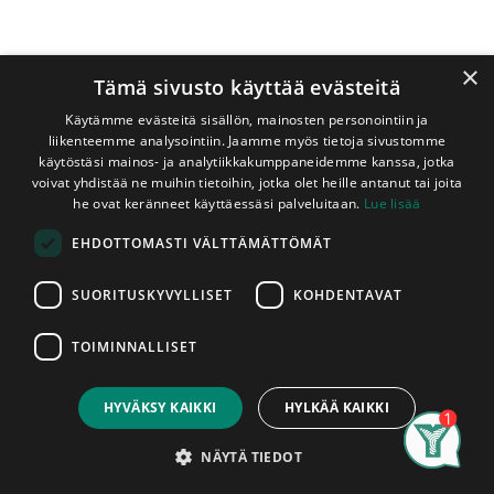
×
Tämä sivusto käyttää evästeitä
Käytämme evästeitä sisällön, mainosten personointiin ja
liikenteemme analysointiin. Jaamme myös tietoja sivustomme
käytöstäsi mainos- ja analytiikkakumppaneidemme kanssa, jotka
voivat yhdistää ne muihin tietoihin, jotka olet heille antanut tai joita
Shop
Saunatuotteet
he ovat keränneet käyttäessäsi palveluitaan.
Lue lisää
Peitelista Mänty 12x42x2200 mm Vanilja
EHDOTTOMASTI VÄLTTÄMÄTTÖMÄT
Peitelista Mänty 12x42x2200 mm
Vanilja
SUORITUSKYVYLLISET
KOHDENTAVAT
Saunasuojattu
TOIMINNALLISET
Price:
Vaniljan sävyisellä saunasuojalla käsitelty peitelista. Listan
Add to Cart
5,95
€
raaka-aineena on erikoisluokan (lähes oksaton) mänty .
HYVÄKSY KAIKKI
HYLKÄÄ KAIKKI
Soveltuu myös saunaan ja kosteisiin tiloihin. Listat myydään
kappaleittain. Asennettu tuote on hyväksytty tuote,
Search
Category
Account
tuotteissa ilmeneviin mahdollisiin tuotantovirheisiin voidaan
NÄYTÄ TIEDOT
vedota vain ennen asentamista.