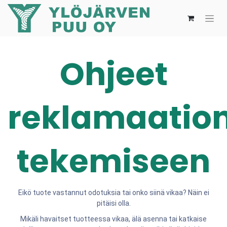
Ohjeet
reklamaatio
tekemiseen
Eikö tuote vastannut odotuksia tai onko siinä vikaa? Näin ei
pitäisi olla.
Mikäli havaitset tuotteessa vikaa, älä asenna tai katkaise