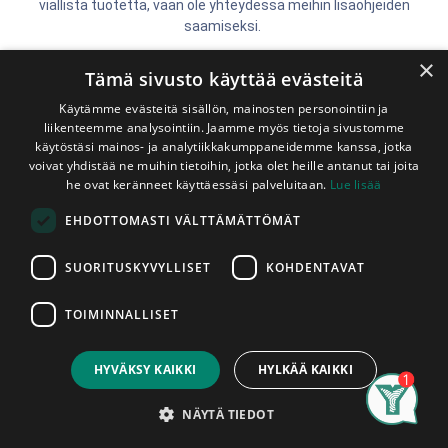
viallista tuotetta, vaan ole yhteydessä meihin lisäohjeiden
saamiseksi.
×
Tämä sivusto käyttää evästeitä
Pyydämme laittamaan reklamaation sähköpostilla
Käytämme evästeitä sisällön, mainosten personointiin ja
osoitteeseen
ylojarvenpuu@ylojarvenpuu.fi
. Laita viestin
liikenteemme analysointiin. Jaamme myös tietoja sivustomme
otsikoksi Reklamaatio.
käytöstäsi mainos- ja analytiikkakumppaneidemme kanssa, jotka
Viesti saa olla vapaamuotoinen, siitä tulisi käydä kuitenkin ilmi
voivat yhdistää ne muihin tietoihin, jotka olet heille antanut tai joita
seuraavat asiat
he ovat keränneet käyttäessäsi palveluitaan.
Lue lisää
- Tilauksen numero (esim. S123456, löytyy kuitin/laskun
EHDOTTOMASTI VÄLTTÄMÄTTÖMÄT
viitteemme -kohdasta.)
- Tuote
SUORITUSKYVYLLISET
KOHDENTAVAT
- Reklamaation syy
TOIMINNALLISET
- Reklamoitavan tuotteen määrä ja pituus
- Miten haluaisitte asiassa toimittavan
HYVÄKSY KAIKKI
HYLKÄÄ KAIKKI
Search
Category
Account
NÄYTÄ TIEDOT
Liittäkää viestiin myös muutama valokuva reklamoitavista
tuotteista asian havainnollistamiseksi.