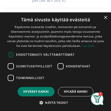
pss
(sis. ALV 25,5 %)
Naulatulppa 5x40 mm Valkoinen 200
×
kpl/ltk
Tämä sivusto käyttää evästeitä
Käytämme evästeitä sisällön, mainosten personointiin ja
35,00
€
liikenteemme analysointiin. Jaamme myös tietoja sivustomme
ltk
(sis. ALV 25,5 %)
käytöstäsi mainos- ja analytiikkakumppaneidemme kanssa, jotka
voivat yhdistää ne muihin tietoihin, jotka olet heille antanut tai joita
he ovat keränneet käyttäessäsi palveluitaan.
Lue lisää
Naulatulppa 5x40 mm Messinki 200
kpl/ltk
EHDOTTOMASTI VÄLTTÄMÄTTÖMÄT
35,00
€
ltk
(sis. ALV 25,5 %)
SUORITUSKYVYLLISET
KOHDENTAVAT
TOIMINNALLISET
Naulatulppa 5x40 mm Tumman Ruskea
200 kpl/ltk
HYVÄKSY KAIKKI
HYLKÄÄ KAIKKI
35,00
€
ltk
(sis. ALV 25,5 %)
Search
Category
Account
NÄYTÄ TIEDOT