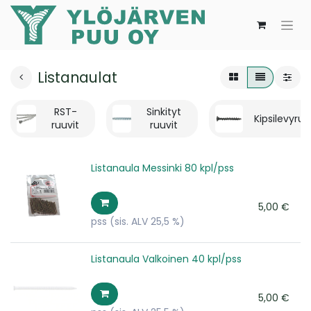
Listanaulat
RST-
Sinkityt
Kipsilevyruu
ruuvit
ruuvit
Listanaula Messinki 80 kpl/pss
5,00
€
pss
(sis. ALV 25,5 %)
Listanaula Valkoinen 40 kpl/pss
5,00
€