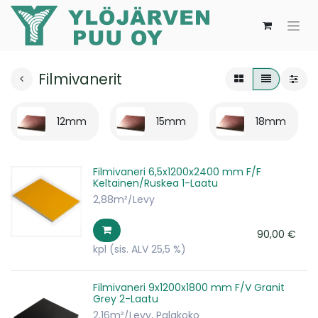
Filmivanerit
12mm
15mm
18mm
Filmivaneri 6,5x1200x2400 mm F/F
Keltainen/Ruskea 1-Laatu
2,88m²/Levy
90,00
€
kpl
(sis. ALV 25,5 %)
Filmivaneri 9x1200x1800 mm F/V Granit
Grey 2-Laatu
2,16m²/Levy, Palakoko