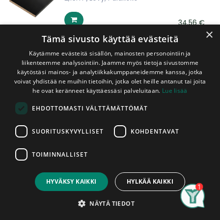
34,56
€
×
kpl
(sis. ALV 25,5 %)
Tämä sivusto käyttää evästeitä
Käytämme evästeitä sisällön, mainosten personointiin ja
Filmivaneri 9x1220x2440 mm F/F Ruskea
liikenteemme analysointiin. Jaamme myös tietoja sivustomme
2-Laatu
käytöstäsi mainos- ja analytiikkakumppaneidemme kanssa, jotka
2,98m²/Levy
voivat yhdistää ne muihin tietoihin, jotka olet heille antanut tai joita
he ovat keränneet käyttäessäsi palveluitaan.
Lue lisää
72,00
€
kpl
(sis. ALV 25,5 %)
EHDOTTOMASTI VÄLTTÄMÄTTÖMÄT
SUORITUSKYVYLLISET
KOHDENTAVAT
Filmivaneri 9x1220x2440 mm F/V
Harmaa/Ruskea 2-Laatu
2,98m²/Levy
TOIMINNALLISET
72,50
€
HYVÄKSY KAIKKI
HYLKÄÄ KAIKKI
kpl
(sis. ALV 25,5 %)
Search
Category
Account
NÄYTÄ TIEDOT
Filmivaneri 9x1250x1610 mm F/V