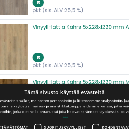
pkt
(sis. ALV 25,5 %)
Vinyyli-lattia Kährs 5x228x1220 mm
pkt
(sis. ALV 25,5 %)
Vinyyli-lattia Kährs 5x228x1220 mm 
Tämä sivusto käyttää evästeitä
västeitä sisällön, mainosten personointiin ja liikenteemme analysointiin. 
ustomme käytöstäsi mainos- ja analytiikkakumppaneidemme kanssa, jotka voi
etoihin, jotka olet heille antanut tai joita he ovat keränneet käyttäessäsi palv
lisää
pkt
(sis. ALV 25,5 %)
LTTÄMÄTTÖMÄT
SUORITUSKYVYLLISET
KOHDENTAVA