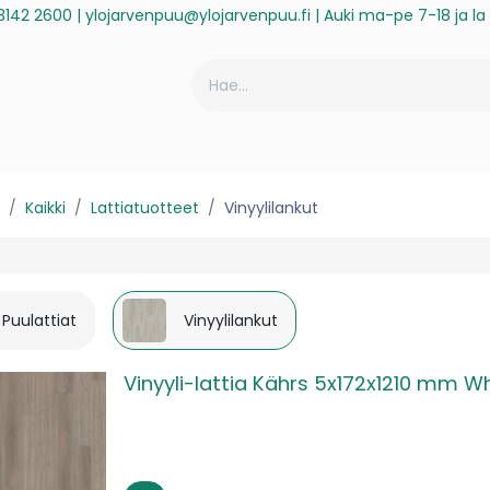
3142 2600
|
ylojarvenpuu@ylojarvenpuu.fi
| Auki ma-pe 7-18 ja l
ä
Historiikki
Reklamaatio
Rekisteröidy laskuasiakkaaksi
Kaikki
Lattiatuotteet
Vinyylilankut
Puulattiat
Vinyylilankut
Vinyyli-lattia Kährs 5x172x1210 mm W