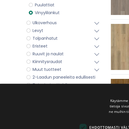
Puulattiat
Vinyylilankut
Ulkoverhous
Levyt
Tolpanhatut
Eristeet
Ruuvit ja naulat
Kiinnitysraudat
Muut tuotteet
2-Laadun paneeleita edullisesti
Tutustu tuotteisiin
Outlet-tuotteet
Käytämme e
tietoja siv
Tunnisteet
ne muihin ti
Kärävä Oy
Terassilaudat
EHDOTTOMASTI VÄ