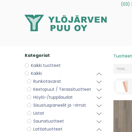
(03) 
Tuotteet
Palvelut
Tietoa meistä
Ota yhteytt
Kategoriat
Tuotteet
Kaikki tuotteet
Kaikki
Runkotavarat
Kestopuut / Terassituotteet
Höylä-/tuppilaudat
Sisustuspaneelit ja -rimat
Listat
Saunatuotteet
Lattiatuotteet