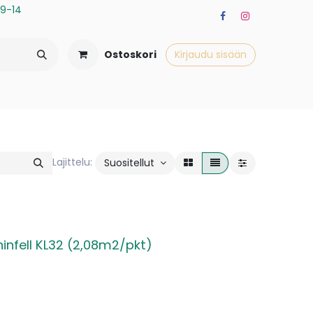
a 9-14
Ostoskori
Kirjaudu sisään
Lajittelu:
Suositellut
hinfell KL32 (2,08m2/pkt)