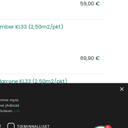
59,00
€
 Amber KL33 (2,50m2/pkt)
69,90
€
Marrone KL33 (2,50m2/pkt)
×
Jaamme myös
vat yhdistää
eluitaan.
Lue
69,90
€
T
TOIMINNALLISET