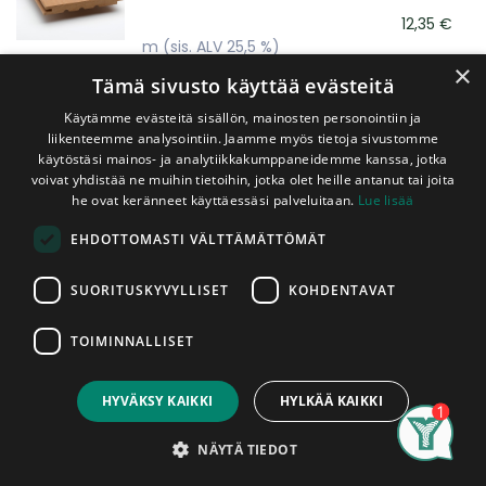
12,35
€
m
(sis. ALV 25,5 %)
×
Tämä sivusto käyttää evästeitä
Laudelauta Lämpökäsitelty Tervaleppä
Käytämme evästeitä sisällön, mainosten personointiin ja
28x165 mm SHP
liikenteemme analysointiin. Jaamme myös tietoja sivustomme
A-Laatu
käytöstäsi mainos- ja analytiikkakumppaneidemme kanssa, jotka
voivat yhdistää ne muihin tietoihin, jotka olet heille antanut tai joita
20,00
€
he ovat keränneet käyttäessäsi palveluitaan.
Lue lisää
m
(sis. ALV 25,5 %)
EHDOTTOMASTI VÄLTTÄMÄTTÖMÄT
SUORITUSKYVYLLISET
KOHDENTAVAT
TOIMINNALLISET
HYVÄKSY KAIKKI
HYLKÄÄ KAIKKI
Search
Category
Account
NÄYTÄ TIEDOT
Puutavaraa sisälle, ulos ja sille välille