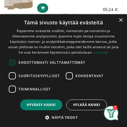
65,24
€
pkt
(sis. ALV 25,5 %)
×
Tämä sivusto käyttää evästeitä
Kuusipaneeli 15x95x3300 mm STP
Käytämme evästeitä sisällön, mainosten personointiin ja
(2,24m2/pkt, 8kpl/pkt)
liikenteemme analysointiin. Jaamme myös tietoja sivustomme
Vähäoksainen, käsittelemätön
käytöstäsi mainos- ja analytiikkakumppaneidemme kanssa, jotka
voivat yhdistää ne muihin tietoihin, jotka olet heille antanut tai joita
he ovat keränneet käyttäessäsi palveluitaan.
Lue lisää
55,30
€
pkt
(sis. ALV 25,5 %)
EHDOTTOMASTI VÄLTTÄMÄTTÖMÄT
SUORITUSKYVYLLISET
KOHDENTAVAT
Mäntypaneeli 15x95x2370 mm
Sormipaneeli Valkovahattu (0,96
m2/pkt, 5kpl/pkt)
TOIMINNALLISET
5-sorminen, kosteuden kestävä,
päätypontattu, sormijatkettu
HYVÄKSY KAIKKI
HYLKÄÄ KAIKKI
63,80
€
pkt
(sis. ALV 25,5 %)
Search
Category
Account
NÄYTÄ TIEDOT