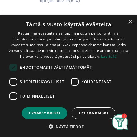
kpl
(sis. ALV 25,5 %)
Melamiinilevy 16x570x2650mm Valkoinen
×
Tämä sivusto käyttää evästeitä
Käytämme evästeitä sisällön, mainosten personointiin ja
32,50
€
liikenteemme analysointiin. Jaamme myös tietoja sivustomme
kpl
(sis. ALV 25,5 %)
käytöstäsi mainos- ja analytiikkakumppaneidemme kanssa, jotka
voivat yhdistää ne muihin tietoihin, jotka olet heille antanut tai joita
he ovat keränneet käyttäessäsi palveluitaan.
Lue lisää
Melamiinilevy 16x400x2750mm
Valkoinen
EHDOTTOMASTI VÄLTTÄMÄTTÖMÄT
25,80
€
kpl
(sis. ALV 25,5 %)
SUORITUSKYVYLLISET
KOHDENTAVAT
TOIMINNALLISET
Lattialastulevy 22x600x2400 mm
Ympäripontattu
HYVÄKSY KAIKKI
HYLKÄÄ KAIKKI
28,80
€
kpl
(sis. ALV 25,5 %)
Search
Category
Account
NÄYTÄ TIEDOT