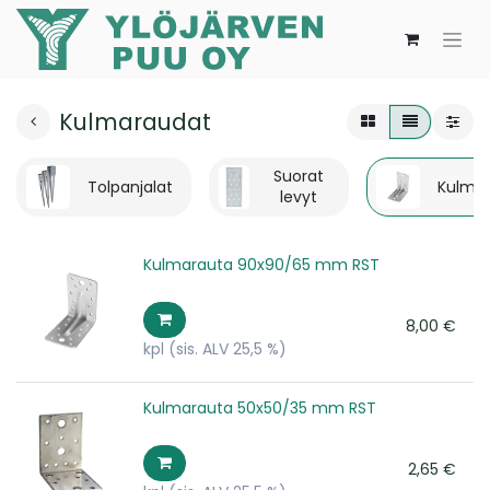
Kulmaraudat
Suorat
Tolpanjalat
Kulma
levyt
Kulmarauta 90x90/65 mm RST
8,00
€
kpl
(sis. ALV 25,5 %)
Kulmarauta 50x50/35 mm RST
2,65
€