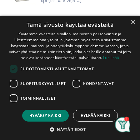
kpl
(sis. ALV 25,5 %)
Kulmarauta 90x90x65 mm Wurth
×
Tämä sivusto käyttää evästeitä
Käytämme evästeitä sisällön, mainosten personointiin ja
1,35
€
liikenteemme analysointiin. Jaamme myös tietoja sivustomme
kpl
(sis. ALV 25,5 %)
käytöstäsi mainos- ja analytiikkakumppaneidemme kanssa, jotka
voivat yhdistää ne muihin tietoihin, jotka olet heille antanut tai joita
he ovat keränneet käyttäessäsi palveluitaan.
Lue lisää
Kulmarauta 90x90x40 mm Wurth
EHDOTTOMASTI VÄLTTÄMÄTTÖMÄT
1,35
€
kpl
(sis. ALV 25,5 %)
SUORITUSKYVYLLISET
KOHDENTAVAT
TOIMINNALLISET
Kulmarauta 50x50x35 mm Wurth
HYVÄKSY KAIKKI
HYLKÄÄ KAIKKI
1,00
€
kpl
(sis. ALV 25,5 %)
Search
Category
Account
NÄYTÄ TIEDOT