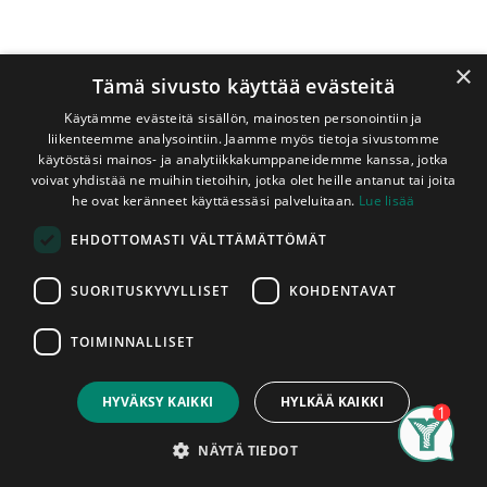
×
Tämä sivusto käyttää evästeitä
Käytämme evästeitä sisällön, mainosten personointiin ja
liikenteemme analysointiin. Jaamme myös tietoja sivustomme
käytöstäsi mainos- ja analytiikkakumppaneidemme kanssa, jotka
voivat yhdistää ne muihin tietoihin, jotka olet heille antanut tai joita
Shop
Jalkalista Mänty 12x32x3600 mm Puuvalmis
he ovat keränneet käyttäessäsi palveluitaan.
Lue lisää
Jalkalista Mänty 12x32x3600 mm
EHDOTTOMASTI VÄLTTÄMÄTTÖMÄT
Puuvalmis
SUORITUSKYVYLLISET
KOHDENTAVAT
Erikoisluokan (lähes oksattomasta) männystä valmistettu
käsittelemätön jalkalista. Tämän listan voit käsitellä
TOIMINNALLISET
halutulla tavalla. Käsittelytavasta riippuen listaa voi käyttää
Price:
Add to Cart
myös kylmissä tiloissa. Listan menekin arvioinnissa auttaa,
5,95
€
että lattian neliömäärä (m2) ja tarvittavien jalkalistojen
HYVÄKSY KAIKKI
HYLKÄÄ KAIKKI
metrimäärä, vähennettynä oviaukkojen määrällä,
Search
Category
vastaavat toisiaan. Valittaessa jalkalistaa tulee huomioida
Account
NÄYTÄ TIEDOT
lattiapäällysteen materiaali ja kuosi. Esimerkiksi