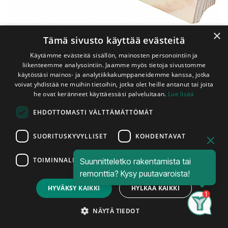
×
Tämä sivusto käyttää evästeitä
Käytämme evästeitä sisällön, mainosten personointiin ja
liikenteemme analysointiin. Jaamme myös tietoja sivustomme
käytöstäsi mainos- ja analytiikkakumppaneidemme kanssa, jotka
voivat yhdistää ne muihin tietoihin, jotka olet heille antanut tai joita
he ovat keränneet käyttäessäsi palveluitaan.
Lue lisää
Shop
Jalkalista Mänty 21x44x3600 mm Puuvalmis
EHDOTTOMASTI VÄLTTÄMÄTTÖMÄT
Jalkalista Mänty 21x44x3600 mm
Puuvalmis
SUORITUSKYVYLLISET
KOHDENTAVAT
Johtoura
TOIMINNALLISET
Suunnitteletko rakentamista tai
Price:
Add to Cart
remonttia? Kysy puutavaroista!
11,95
€
E.T.-listat Oy:n korkealaatuisesta
HYVÄKSY KAIKKI
HYLKÄÄ KAIKKI
männystä valmistama johtourallinen
puuvalmis sisustuslista.
Search
Category
Account
NÄYTÄ TIEDOT