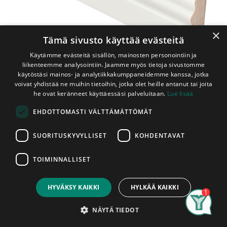
×
Tämä sivusto käyttää evästeitä
Käytämme evästeitä sisällön, mainosten personointiin ja
liikenteemme analysointiin. Jaamme myös tietoja sivustomme
käytöstäsi mainos- ja analytiikkakumppaneidemme kanssa, jotka
voivat yhdistää ne muihin tietoihin, jotka olet heille antanut tai joita
Shop
Peitelista Mänty 16x95x3600 Koriste Valkoinen
he ovat keränneet käyttäessäsi palveluitaan.
Lue lisää
Peitelista Mänty 16x95x3600
EHDOTTOMASTI VÄLTTÄMÄTTÖMÄT
Koriste Valkoinen
SUORITUSKYVYLLISET
KOHDENTAVAT
Sormijatketusta männystä valmistettu valkoiseksi maalattu
koristeellinen peitelista. Tämä lista on tarkoitettu
TOIMINNALLISET
sisäkäyttöön. Peitelistoista käytetään myös nimityksiä
Price:
Add to Cart
vuorilista, ikkunalista ja ovilista. Kosteisiin tiloihin
25,95
€
suosittelemme saunasuojattuja tai muovilistoja.
Listan
HYVÄKSY KAIKKI
HYLKÄÄ KAIKKI
pituus on 3,6m.
Listat myydään kappaleittain. Asennettu
Search
Category
tuote on hyväksytty tuote, listoissa ilmeneviin mahdollisiin
Account
NÄYTÄ TIEDOT
tuotantovirheisiin voidaan vedota vain ennen niiden