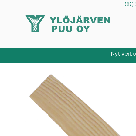
(03) 
Tuotteet
Palvelut
Tietoa meistä
Ota yhteytt
Nyt verk