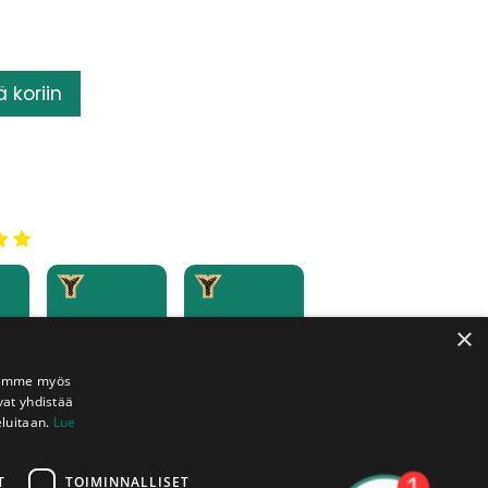
ä koriin
Toimituksia
Katkonta
×
kaikkialle
pisteet
tta
Suomeen
veloituksetta
käytössänne
Jaamme myös
vat yhdistää
eluitaan.
Lue
T
TOIMINNALLISET