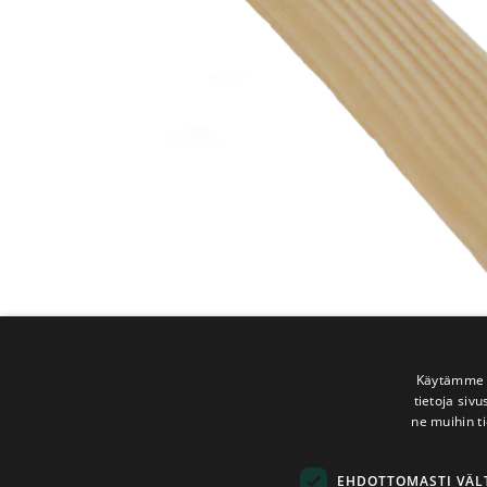
Käytämme e
tietoja siv
ne muihin ti
EHDOTTOMASTI VÄ