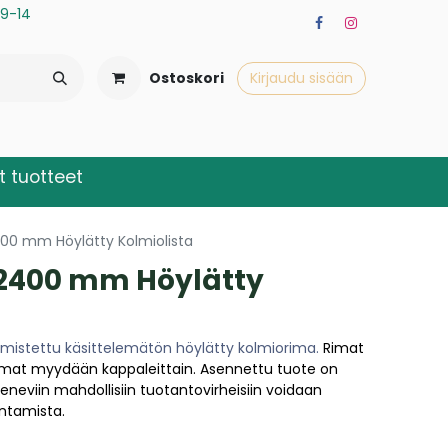
a 9-14
Ostoskori
Kirjaudu sisään
 tuotteet
00 mm Höylätty Kolmiolista
2400 mm Höylätty
mistettu käsittelemätön höylätty kolmiorima.
Rimat
mat myydään kappaleittain. Asennettu tuote on
eneviin mahdollisiin tuotantovirheisiin voidaan
ntamista.