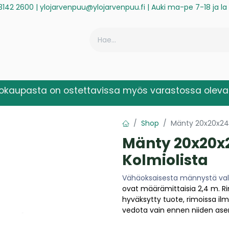
3142 2600
|
ylojarvenpuu@ylojarvenpuu.fi
| Auki ma-pe 7-18 ja l
ä
Historiikki
Reklamaatio
Rekisteröidy laskuasiakkaaksi
kokaupasta on ostettavissa myös varastossa olevat
Shop
Mänty 20x20x24
Mänty 20x20x
Kolmiolista
Vähäoksaisesta männystä val
ovat määrämittaisia 2,4 m.
Ri
hyväksytty tuote, rimoissa ilm
vedota vain ennen niiden ase