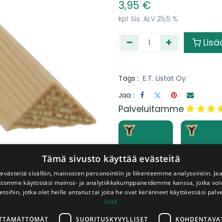
3,95
€
kpl
Sis. ALV 25,5 %
Lisä
Tags :
E.T. Listat Oy
Jaa :
​Palveluitamme
Levyt
Peräkärry
sahattuna
lainaan
Tämä sivusto käyttää evästeitä
haluttuihin
veloitukse
mittoihin
västeitä sisällön, mainosten personointiin ja liikenteemme analysointiin. 
ustomme käytöstäsi mainos- ja analytiikkakumppaneidemme kanssa, jotka voi
etoihin, jotka olet heille antanut tai joita he ovat keränneet käyttäessäsi palv
lisää
LTTÄMÄTTÖMÄT
SUORITUSKYVYLLISET
KOHDENTAVA