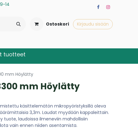
a 9-14
Ostoskori
Kirjaudu sisään
 tuotteet
00 mm Höylätty
3300 mm Höylätty
istettu käsittelemätön mikropyöristyksillä oleva
määrämittaisia 3,3m. Laudat myydään kappaleittain.
 tuote, laudoissa ilmeneviin mahdollisiin
dota vain ennen niiden asentamista.