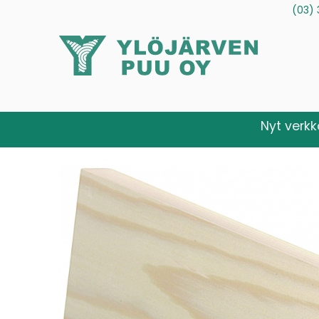
(03) 
Tuotteet
Palvelut
Tietoa meistä
Ota yhteytt
Nyt verk