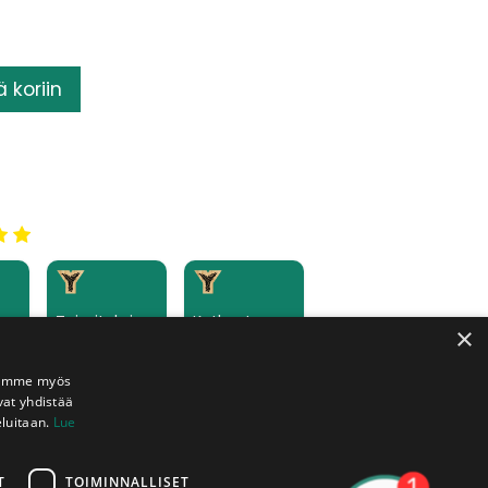
ä koriin
Toimituksia
Katkonta
×
kaikkialle
pisteet
tta
Suomeen
veloituksetta
käytössänne
Jaamme myös
vat yhdistää
eluitaan.
Lue
T
TOIMINNALLISET