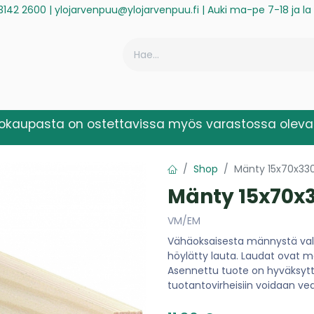
3142 2600
|
ylojarvenpuu@ylojarvenpuu.fi
| Auki ma-pe 7-18 ja l
ä
Historiikki
Reklamaatio
Rekisteröidy laskuasiakkaaksi
kokaupasta on ostettavissa myös varastossa olevat
Shop
Mänty 15x70x33
Mänty 15x70x
VM/EM
Vähäoksaisesta männystä valm
höylätty lauta. Laudat ovat 
Asennettu tuote on hyväksytty
tuotantovirheisiin voidaan ve