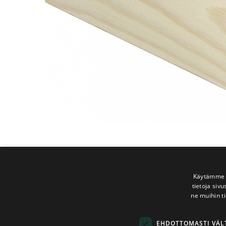
Käytämme e
tietoja siv
ne muihin ti
EHDOTTOMASTI VÄ