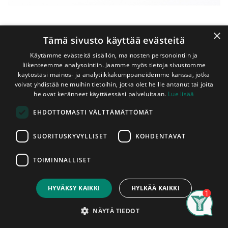
×
Tämä sivusto käyttää evästeitä
Käytämme evästeitä sisällön, mainosten personointiin ja
liikenteemme analysointiin. Jaamme myös tietoja sivustomme
käytöstäsi mainos- ja analytiikkakumppaneidemme kanssa, jotka
voivat yhdistää ne muihin tietoihin, jotka olet heille antanut tai joita
Shop
Pyörölista Mänty 35 mm (2400 mm)
he ovat keränneet käyttäessäsi palveluitaan.
Lue lisää
Pyörölista Mänty 35 mm (2400
EHDOTTOMASTI VÄLTTÄMÄTTÖMÄT
mm)
SUORITUSKYVYLLISET
KOHDENTAVAT
Erikoisluokan (lähes oksattomasta) männystä valmistettu
käsittelemätön pyörökeppi. Pyörökepit ovat määrämittaisia
TOIMINNALLISET
2,4m. Pyörökepit myydään kappaleittain. Asennettu tuote
Price:
Add to Cart
on hyväksytty tuote, pyörökepeissä ilmeneviin mahdollisiin
11,60
€
tuotantovirheisiin voidaan vedota vain ennen niiden
HYVÄKSY KAIKKI
HYLKÄÄ KAIKKI
asentamista.
Search
Category
Account
NÄYTÄ TIEDOT
11,60
€