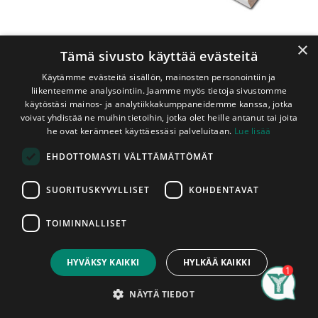
×
Tämä sivusto käyttää evästeitä
Käytämme evästeitä sisällön, mainosten personointiin ja
liikenteemme analysointiin. Jaamme myös tietoja sivustomme
käytöstäsi mainos- ja analytiikkakumppaneidemme kanssa, jotka
voivat yhdistää ne muihin tietoihin, jotka olet heille antanut tai joita
Shop
Kattolista Mänty 14x30x3300 mm Valkoinen
he ovat keränneet käyttäessäsi palveluitaan.
Lue lisää
Kattolista Mänty 14x30x3300 mm
EHDOTTOMASTI VÄLTTÄMÄTTÖMÄT
Valkoinen
SUORITUSKYVYLLISET
KOHDENTAVAT
Listatalon korkealaatuisesta männystä
TOIMINNALLISET
Price:
valmistama valkoiseksi maalattu
Add to Cart
10,60
€
sisustuslista.
HYVÄKSY KAIKKI
HYLKÄÄ KAIKKI
Search
Category
Account
NÄYTÄ TIEDOT
Tuotetiedot