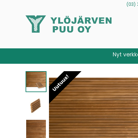
(03) 
Tuotteet
Palvelut
Tietoa meistä
Ota yhteytt
Nyt verk
Uutuus!