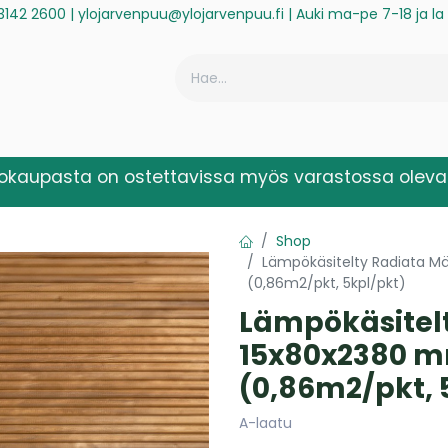
3142 2600
|
ylojarvenpuu@ylojarvenpuu.fi
| Auki ma-pe 7-18 ja l
ä
Historiikki
Reklamaatio
Rekisteröidy laskuasiakkaaksi
kokaupasta on ostettavissa myös varastossa olevat
Shop
Lämpökäsitelty Radiata M
(0,86m2/pkt, 5kpl/pkt)
Lämpökäsitel
15x80x2380 m
(0,86m2/pkt, 
A-laatu