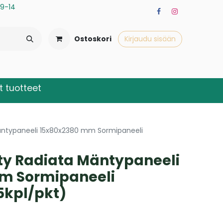
a 9-14
Ostoskori
Kirjaudu sisään
 tuotteet
äntypaneeli 15x80x2380 mm Sormipaneeli
ty Radiata Mäntypaneeli
m Sormipaneeli
5kpl/pkt)