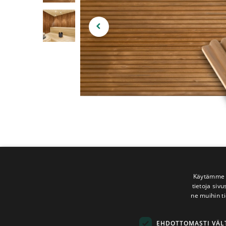
Käytämme e
tietoja siv
ne muihin ti
EHDOTTOMASTI VÄ