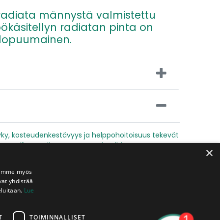
radiata männystä valmistettu
ökäsitellyn radiatan pinta on
jalopuumainen.
y, kosteudenkestävyys ja helppohoitoisuus tekevät
uonnollisen valinnan saunan pintoihin.
×
Jaamme myös
vat yhdistää
eluitaan.
Lue
T
TOIMINNALLISET