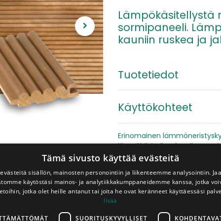
Lämpökäsitellystä 
sormipaneeli. Lämp
kauniin ruskea ja 
Tuotetiedot
Käyttökohteet
Erinomainen lämmöneristyskyk
lämpökäsitellystä radiatasta l
Tämä sivusto käyttää evästeitä
Asennusohjeet
västeitä sisällön, mainosten personointiin ja liikenteemme analysointiin. 
ustomme käytöstäsi mainos- ja analytiikkakumppaneidemme kanssa, jotka voi
etoihin, jotka olet heille antanut tai joita he ovat keränneet käyttäessäsi palv
85,86
€
lisää
pkt
Sis. ALV 25,5 %
LTTÄMÄTTÖMÄT
SUORITUSKYVYLLISET
KOHDENTAVA