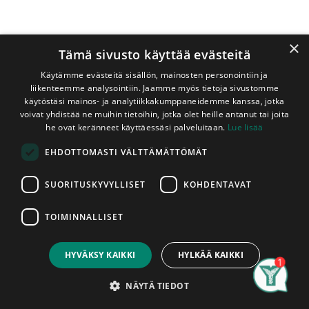
×
Tämä sivusto käyttää evästeitä
Käytämme evästeitä sisällön, mainosten personointiin ja
liikenteemme analysointiin. Jaamme myös tietoja sivustomme
käytöstäsi mainos- ja analytiikkakumppaneidemme kanssa, jotka
voivat yhdistää ne muihin tietoihin, jotka olet heille antanut tai joita
Shop
he ovat keränneet käyttäessäsi palveluitaan.
Lue lisää
Jalkalista Mänty 20x118x3200 mm Koriste Valkoinen
EHDOTTOMASTI VÄLTTÄMÄTTÖMÄT
Jalkalista Mänty 20x118x3200 mm
Koriste Valkoinen
SUORITUSKYVYLLISET
KOHDENTAVAT
Johtoura
TOIMINNALLISET
Price:
Add to Cart
32,95
€
Arvolistan korkealaatuisesta männystä
HYVÄKSY KAIKKI
HYLKÄÄ KAIKKI
valmistama valkoiseksi maalattu
koristeellinen sisustuslista.
Search
Category
Account
NÄYTÄ TIEDOT