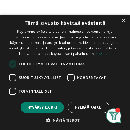
×
Tämä sivusto käyttää evästeitä
Käytämme evästeitä sisällön, mainosten personointiin ja
liikenteemme analysointiin. Jaamme myös tietoja sivustomme
käytöstäsi mainos- ja analytiikkakumppaneidemme kanssa, jotka
voivat yhdistää ne muihin tietoihin, jotka olet heille antanut tai joita
Shop
he ovat keränneet käyttäessäsi palveluitaan.
Lue lisää
Reunalista Mänty 21x42/15x3200 mm Saunasuojattu
EHDOTTOMASTI VÄLTTÄMÄTTÖMÄT
Musta
Reunalista Mänty 21x42/15x3200
SUORITUSKYVYLLISET
KOHDENTAVAT
mm Saunasuojattu Musta
TOIMINNALLISET
Mustan sävyisellä saunasuojalla käsitelty reunalista. Listan
Price:
Add to Cart
raaka-aineena on erikoisluokan (lähes oksaton) mänty .
12,95
€
Soveltuu myös saunaan ja kosteisiin tiloihin. Listat myydään
HYVÄKSY KAIKKI
HYLKÄÄ KAIKKI
kappaleittain. Asennettu tuote on hyväksytty tuote,
Search
Category
tuotteissa ilmeneviin mahdollisiin tuotantovirheisiin voidaan
Account
NÄYTÄ TIEDOT
vedota vain ennen asentamista.