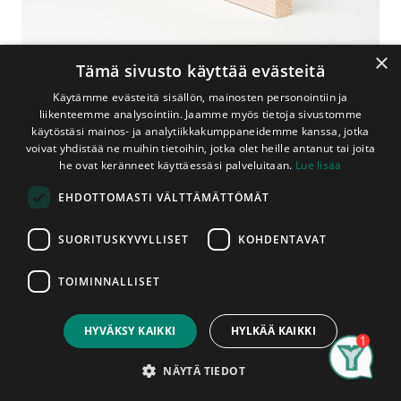
×
Tämä sivusto käyttää evästeitä
Käytämme evästeitä sisällön, mainosten personointiin ja
liikenteemme analysointiin. Jaamme myös tietoja sivustomme
käytöstäsi mainos- ja analytiikkakumppaneidemme kanssa, jotka
voivat yhdistää ne muihin tietoihin, jotka olet heille antanut tai joita
Shop
Aitatarvikkeet
he ovat keränneet käyttäessäsi palveluitaan.
Lue lisää
Aitalauta 20x70 mm Valkoinen
EHDOTTOMASTI VÄLTTÄMÄTTÖMÄT
Aitalauta 20x70 mm Valkoinen
SUORITUSKYVYLLISET
KOHDENTAVAT
Ympärimaalattu, AB-Laatu
Aitalaudan pinnat on hienosahattu ja siinä on pyöristetyt
TOIMINNALLISET
reunat (kaikki 4 reunaa). Hienosahatun laudan pinta on
Price:
Add to Cart
sopivan karkeaa, jotta saadaan maalille hyvä tartunta
1,80
€
pinta. Lauta on pohjalmaalattu ympäri valkoiseksi. Lautojen
HYVÄKSY KAIKKI
HYLKÄÄ KAIKKI
pituudet vaihtelevat varastotilanteen mukaan. Ota
Search
Category
Account
yhteyttä myymäläämme varmistaaksesi saatavilla olevat
NÄYTÄ TIEDOT
pituudet. Laudat myydään kappaleittain. Asennettu tuote