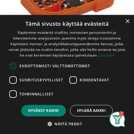
×
Tämä sivusto käyttää evästeitä
Käytämme evästeitä sisällön, mainosten personointiin ja
liikenteemme analysointiin. Jaamme myös tietoja sivustomme
käytöstäsi mainos- ja analytiikkakumppaneidemme kanssa, jotka
voivat yhdistää ne muihin tietoihin, jotka olet heille antanut tai joita
Shop
Bacho 31-osainen kärkisarja
he ovat keränneet käyttäessäsi palveluitaan.
Lue lisää
Bacho 31-osainen kärkisarja
EHDOTTOMASTI VÄLTTÄMÄTTÖMÄT
SUORITUSKYVYLLISET
KOHDENTAVAT
31-osainen kärkisarja
TOIMINNALLISET
Price:
Add to Cart
13,50
€
1/4" kärkipidin, hylsysovitin ja
HYVÄKSY KAIKKI
HYLKÄÄ KAIKKI
vääntiö (DIN 3126-C6.3, ISO 1173).
Search
Category
Account
NÄYTÄ TIEDOT
Materiaali: S2-erikoisteräs.