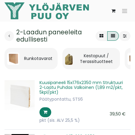
2-Laadun paneeleita
edullisesti
Kestopuut /
Runkotavarat
Terassituotteet
Kuusipaneeli 15x176x2350 mm Struktuuri
2-Laatu Puhdas Valkoinen (1,89 m2/pkt,
5kpl/pkt)
Päätypontattu, STS6
39,50
€
pkt
(sis. ALV 25,5 %)