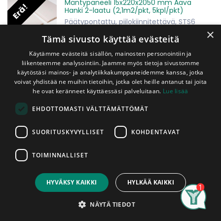
Mäntypaneeli 15x220x2050 mm Aava
Erä!
Hanki 2-laatu (2,1m2/pkt, 5kpl/pkt)
Päätypontattu, piilokiinnitettävä, STS6
×
Tämä sivusto käyttää evästeitä
49,00
€
Käytämme evästeitä sisällön, mainosten personointiin ja
pkt
(sis. ALV 25,5 %)
liikenteemme analysointiin. Jaamme myös tietoja sivustomme
käytöstäsi mainos- ja analytiikkakumppaneidemme kanssa, jotka
voivat yhdistää ne muihin tietoihin, jotka olet heille antanut tai joita
Mäntypaneeli 15x90x3600 mm VIRE 2-
Laatu Helmiäisruskea (1,70m2/pkt,
he ovat keränneet käyttäessäsi palveluitaan.
Lue lisää
6kpl/pkt)
EHDOTTOMASTI VÄLTTÄMÄTTÖMÄT
49,30
€
pkt
(sis. ALV 25,5 %)
SUORITUSKYVYLLISET
KOHDENTAVAT
Mäntypaneeli 15x90x3300 mm VIRE 2-
TOIMINNALLISET
Laatu Helmiäisruskea (1,56m2/pkt,
6kpl/pkt)
HYVÄKSY KAIKKI
HYLKÄÄ KAIKKI
45,24
€
Search
Category
pkt
(sis. ALV 25,5 %)
Account
NÄYTÄ TIEDOT