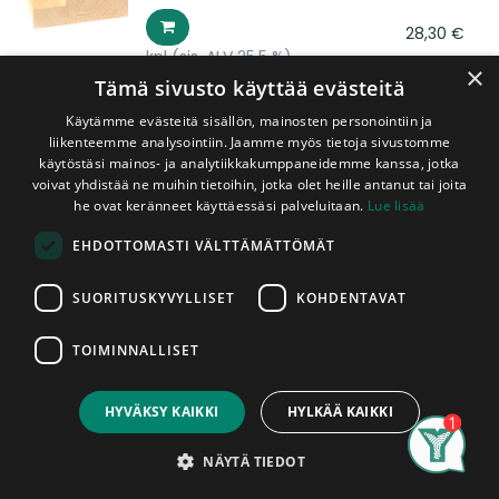
28,30
€
kpl
(sis. ALV 25,5 %)
×
Tämä sivusto käyttää evästeitä
Mänty 45x45x4500 mm Pokarima
Käytämme evästeitä sisällön, mainosten personointiin ja
Oksamänty
liikenteemme analysointiin. Jaamme myös tietoja sivustomme
käytöstäsi mainos- ja analytiikkakumppaneidemme kanssa, jotka
voivat yhdistää ne muihin tietoihin, jotka olet heille antanut tai joita
29,95
€
he ovat keränneet käyttäessäsi palveluitaan.
Lue lisää
kpl
(sis. ALV 25,5 %)
EHDOTTOMASTI VÄLTTÄMÄTTÖMÄT
Mänty 42x142x2400 mm Karmilankku
SUORITUSKYVYLLISET
KOHDENTAVAT
Oksaton, Käsittelemätön
36,20
€
TOIMINNALLISET
kpl
(sis. ALV 25,5 %)
HYVÄKSY KAIKKI
HYLKÄÄ KAIKKI
Search
Category
Account
NÄYTÄ TIEDOT