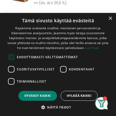
m
(sis. ALV 25,5 %)
×
Kestopuu Ruskea 48x98 mm AB-Luokka
Tämä sivusto käyttää evästeitä
Mitallistettu
Käytämme evästeitä sisällön, mainosten personointiin ja
3,35
€
liikenteemme analysointiin. Jaamme myös tietoja sivustomme
m
(sis. ALV 25,5 %)
käytöstäsi mainos- ja analytiikkakumppaneidemme kanssa, jotka
voivat yhdistää ne muihin tietoihin, jotka olet heille antanut tai joita
he ovat keränneet käyttäessäsi palveluitaan.
Lue lisää
Kestopuu Ruskea 48x123 mm A-Luokka
EHDOTTOMASTI VÄLTTÄMÄTTÖMÄT
Mitallistettu
4,30
€
SUORITUSKYVYLLISET
KOHDENTAVAT
m
(sis. ALV 25,5 %)
TOIMINNALLISET
Kestopuu Ruskea 48x148 mm A-Luokka
Mitallistettu
HYVÄKSY KAIKKI
HYLKÄÄ KAIKKI
5,30
€
Search
Category
Account
NÄYTÄ TIEDOT
m
(sis. ALV 25,5 %)