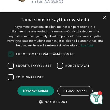
m
(sis. ALV 25,5 %)
×
Tämä sivusto käyttää evästeitä
Käytämme evästeitä sisällön, mainosten personointiin ja
liikenteemme analysointiin. Jaamme myös tietoja sivustomme
käytöstäsi mainos- ja analytiikkakumppaneidemme kanssa, jotka
voivat yhdistää ne muihin tietoihin, jotka olet heille antanut tai joita
he ovat keränneet käyttäessäsi palveluitaan.
Lue lisää
EHDOTTOMASTI VÄLTTÄMÄTTÖMÄT
Puutavaraa sisälle, ulos ja sille välille
SUORITUSKYVYLLISET
KOHDENTAVAT
rakentamisen ja remontoinnin tarpeisiin
TOIMINNALLISET
Meiltä löydät yhden Suomen kattavimmista valikoimista
puutavaraa suoraan hyllystä.
HYVÄKSY KAIKKI
HYLKÄÄ KAIKKI
Kokenut ja Ylöjärven yrittäjien toimesta palkittu
Search
Category
henkilökuntamme takaa, että saat parasta palvelua lujalla
Account
NÄYTÄ TIEDOT
ammattitaidolla.