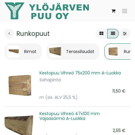
Runkopuut
Rimat
Terassilaudat
Runk
Kestopuu Vihreä 75x200 mm A-Luokka
Sahapinta
11,50
€
m
(sis. ALV 25,5 %)
Kestopuu Vihreä 47x100 mm
Vajaasärmä A-Luokka
2,55
€