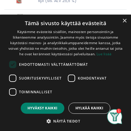
kpl
(sis. ALV 25,5 %)
Uretaani 750ml WUFOAM
×
Tämä sivusto käyttää evästeitä
Käytämme evästeitä sisällön, mainosten personointiin ja
10,00
€
liikenteemme analysointiin. Jaamme myös tietoja sivustomme
kpl
(sis. ALV 25,5 %)
käytöstäsi mainos- ja analytiikkakumppaneidemme kanssa, jotka
voivat yhdistää ne muihin tietoihin, jotka olet heille antanut tai joita
he ovat keränneet käyttäessäsi palveluitaan.
Lue lisää
EHDOTTOMASTI VÄLTTÄMÄTTÖMÄT
SUORITUSKYVYLLISET
KOHDENTAVAT
TOIMINNALLISET
HYVÄKSY KAIKKI
HYLKÄÄ KAIKKI
Puutavaraa sisälle, ulos ja sille välille
Search
Category
Account
rakentamisen ja remontoinnin tarpeisiin
NÄYTÄ TIEDOT