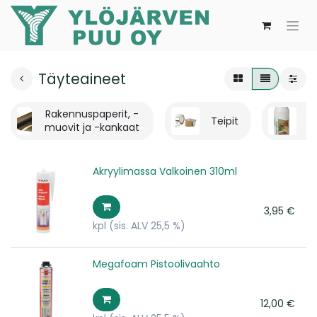
Täyteaineet
Rakennuspaperit, -
Teipit
K
muovit ja -kankaat
Akryylimassa Valkoinen 310ml
3,95
€
kpl
(sis. ALV 25,5 %)
Megafoam Pistoolivaahto
12,00
€