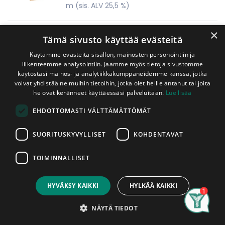
m
(sis. ALV 25,5 %)
×
Kuusi 30x48 mm Mitallistettu
Tämä sivusto käyttää evästeitä
Täysisärmäinen
Käytämme evästeitä sisällön, mainosten personointiin ja
1,05
€
liikenteemme analysointiin. Jaamme myös tietoja sivustomme
m
(sis. ALV 25,5 %)
käytöstäsi mainos- ja analytiikkakumppaneidemme kanssa, jotka
voivat yhdistää ne muihin tietoihin, jotka olet heille antanut tai joita
he ovat keränneet käyttäessäsi palveluitaan.
Lue lisää
Kuusi 30x73 mm Mitallistettu
EHDOTTOMASTI VÄLTTÄMÄTTÖMÄT
Täysisärmäinen
1,65
€
SUORITUSKYVYLLISET
KOHDENTAVAT
m
(sis. ALV 25,5 %)
TOIMINNALLISET
Kuusi 48x48 mm Mitallistettu
Täysisärmäinen
HYVÄKSY KAIKKI
HYLKÄÄ KAIKKI
1,39
€
Search
Category
Account
NÄYTÄ TIEDOT
m
(sis. ALV 25,5 %)