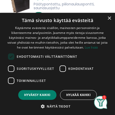
Päätypontattu, piilonaulauspontti,
saunasuojattu
×
82,90
€
Tämä sivusto käyttää evästeitä
pkt
(sis. ALV 25,5 %)
Käytämme evästeitä sisällön, mainosten personointiin ja
liikenteemme analysointiin. Jaamme myös tietoja sivustomme
Kuusipaneeli 18x145x2370 mm STS
käytöstäsi mainos- ja analytiikkakumppaneidemme kanssa, jotka
Harjattu Valkoinen (1,55 m2/pkt,
voivat yhdistää ne muihin tietoihin, jotka olet heille antanut tai joita
5kpl/pkt)
he ovat keränneet käyttäessäsi palveluitaan.
Lue lisää
Päätypontattu, piilonaulauspontti,
saunasuojattu
EHDOTTOMASTI VÄLTTÄMÄTTÖMÄT
86,90
€
SUORITUSKYVYLLISET
KOHDENTAVAT
pkt
(sis. ALV 25,5 %)
TOIMINNALLISET
Kuusipaneeli 18x145x2370 mm STS
Harjattu Wenge (1,55 m2/pkt, 5kpl/pkt)
Päätypontattu, piilonaulauspontti,
HYVÄKSY KAIKKI
HYLKÄÄ KAIKKI
saunasuojattu
Search
Category
Account
NÄYTÄ TIEDOT
82,90
€
pkt
(sis. ALV 25,5 %)