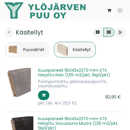
Käsitellyt
Puuvalmiit
Käsitellyt
Kuusipaneeli 18x145x2370 mm STS
Harjattu Kelo (1,55 m2/pkt, 5kpl/pkt)
Päätypontattu, piilonaulauspontti,
saunasuojattu
82,90
€
pkt
(sis. ALV 25,5 %)
Kuusipaneeli 18x145x2370 mm STS
Harjattu Savusauna Musta (1,55 m2/pkt,
5kpl/pkt)