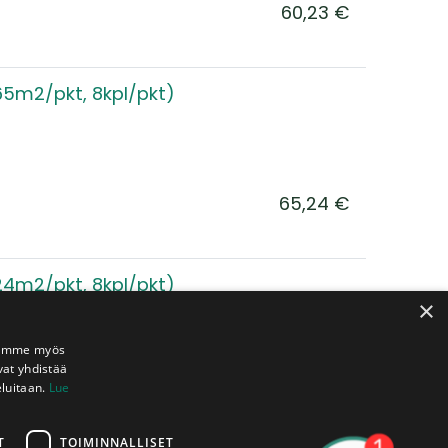
60,23
€
65m2/pkt, 8kpl/pkt)
65,24
€
24m2/pkt, 8kpl/pkt)
×
Jaamme myös
vat yhdistää
eluitaan.
Lue
55,30
€
T
TOIMINNALLISET