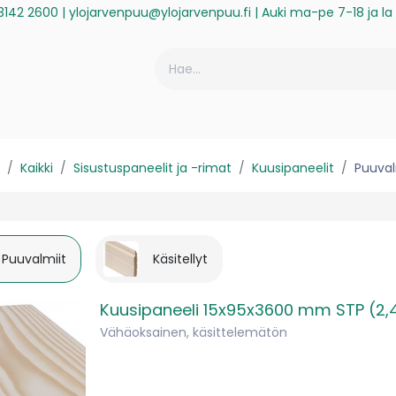
3142 2600
|
ylojarvenpuu@ylojarvenpuu.fi
| Auki ma-pe 7-18 ja l
ä
Historiikki
Reklamaatio
Rekisteröidy laskuasiakkaaksi
Kaikki
Sisustuspaneelit ja -rimat
Kuusipaneelit
Puuval
Puuvalmiit
Käsitellyt
Kuusipaneeli 15x95x3600 mm STP (2,
Vähäoksainen, käsittelemätön