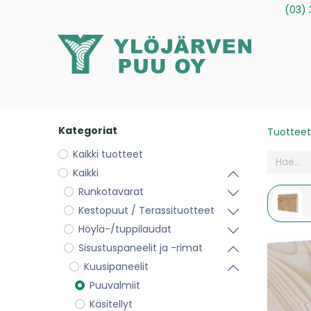
(03) 
Tuotteet
Palvelut
Tietoa meistä
Ota yhteytt
Kategoriat
Tuotteet
Kaikki tuotteet
Kaikki
Runkotavarat
Kestopuut / Terassituotteet
Höylä-/tuppilaudat
Sisustuspaneelit ja -rimat
Kuusipaneelit
Puuvalmiit
Käsitellyt