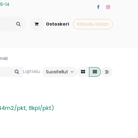
a 9-14
Ostoskori
Kirjaudu sisään
miit
Lajittelu:
Suositellut
44m2/pkt, 8kpl/pkt)