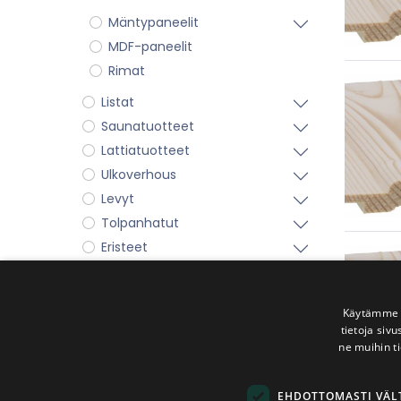
Mäntypaneelit
MDF-paneelit
Rimat
Listat
Saunatuotteet
Lattiatuotteet
Ulkoverhous
Levyt
Tolpanhatut
Eristeet
Ruuvit ja naulat
Kiinnitysraudat
Käytämme e
Muut tuotteet
tietoja siv
2-Laadun paneeleita edullisesti
ne muihin ti
Tutustu tuotteisiin
Outlet-tuotteet
EHDOTTOMASTI VÄ