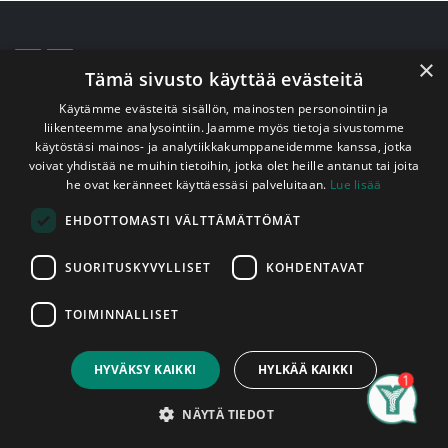
×
Tämä sivusto käyttää evästeitä
Käytämme evästeitä sisällön, mainosten personointiin ja
liikenteemme analysointiin. Jaamme myös tietoja sivustomme
Puutavaraa sisälle, ulos ja sille välille
käytöstäsi mainos- ja analytiikkakumppaneidemme kanssa, jotka
voivat yhdistää ne muihin tietoihin, jotka olet heille antanut tai joita
rakentamisen ja remontoinnin tarpeisiin
he ovat keränneet käyttäessäsi palveluitaan.
Lue lisää
Meiltä löydät yhden Suomen kattavimmista valikoimista
EHDOTTOMASTI VÄLTTÄMÄTTÖMÄT
puutavaraa suoraan hyllystä.
SUORITUSKYVYLLISET
KOHDENTAVAT
Kokenut ja Ylöjärven yrittäjien toimesta palkittu
henkilökuntamme takaa, että saat parasta palvelua lujalla
ammattitaidolla.
TOIMINNALLISET
Autamme sopivien materiaalien valitsemisessa,
HYVÄKSY KAIKKI
HYLKÄÄ KAIKKI
tarjoamme vaihtoehtoja ja kysymme juuri ne oikeat
kysymykset.
Search
Category
Account
NÄYTÄ TIEDOT