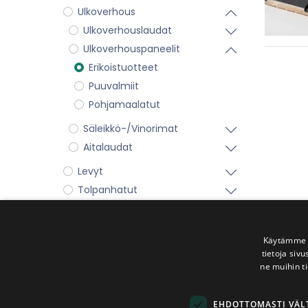
Ulkoverhous
Ulkoverhouslaudat
Ulkoverhouspaneelit
Erikoistuotteet
Puuvalmiit
Pohjamaalatut
Säleikkö-/Vinorimat
Aitalaudat
Levyt
Tolpanhatut
Eristeet
Ruuvit ja naulat
Käytämme e
Kiinnitysraudat
tietoja siv
Muut tuotteet
ne muihin ti
2-Laadun paneeleita edullisesti
Tutustu tuotteisiin
EHDOTTOMASTI VÄ