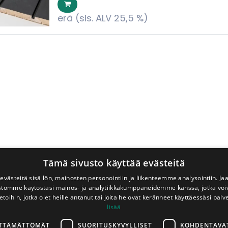
erä
(sis. ALV 25,5 %)
Tämä sivusto käyttää evästeitä
västeitä sisällön, mainosten personointiin ja liikenteemme analysointiin. 
ustomme käytöstäsi mainos- ja analytiikkakumppaneidemme kanssa, jotka voi
etoihin, jotka olet heille antanut tai joita he ovat keränneet käyttäessäsi palv
lisää
LTTÄMÄTTÖMÄT
SUORITUSKYVYLLISET
KOHDENTAVA