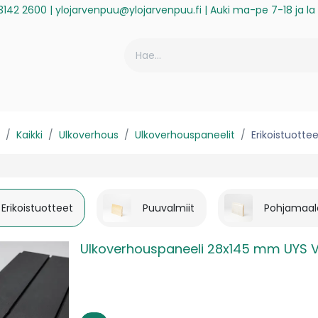
3142 2600
|
ylojarvenpuu@ylojarvenpuu.fi
| Auki ma-pe 7-18 ja l
ä
Historiikki
Reklamaatio
Rekisteröidy laskuasiakkaaksi
Kaikki
Ulkoverhous
Ulkoverhouspaneelit
Erikoistuotte
Erikoistuotteet
Puuvalmiit
Pohjamaal
Ulkoverhouspaneeli 28x145 mm UYS V