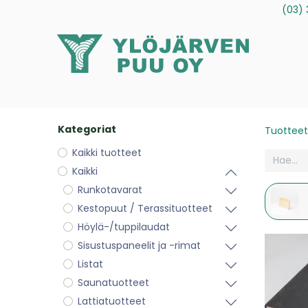
(03) 
Tuotteet
Palvelut
Tietoa meistä
Ota yhteytt
Kategoriat
Tuotteet
Kaikki tuotteet
Kaikki
Runkotavarat
Kestopuut / Terassituotteet
Höylä-/tuppilaudat
Sisustuspaneelit ja -rimat
Listat
Saunatuotteet
Lattiatuotteet