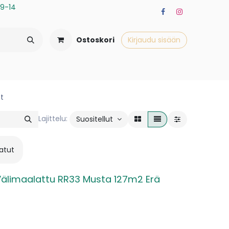
a 9-14
Ostoskori
Kirjaudu sisään
et
Lajittelu:
Suositellut
atut
älimaalattu RR33 Musta 127m2 Erä