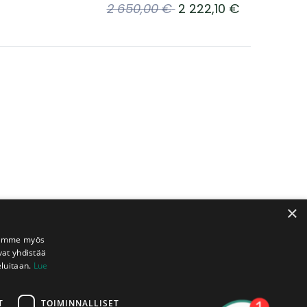
2 650,00
€
2 222,10
€
×
Jaamme myös
vat yhdistää
eluitaan.
Lue
T
TOIMINNALLISET