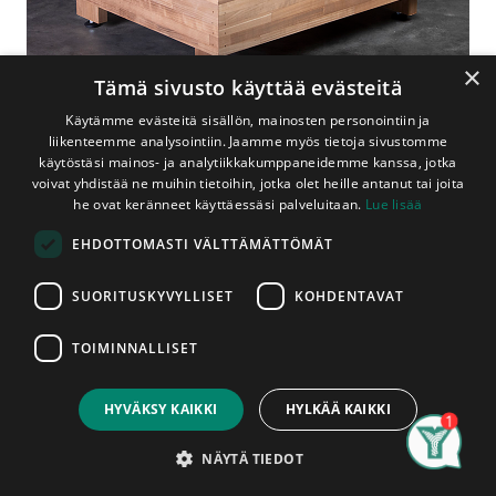
×
Tämä sivusto käyttää evästeitä
Käytämme evästeitä sisällön, mainosten personointiin ja
liikenteemme analysointiin. Jaamme myös tietoja sivustomme
käytöstäsi mainos- ja analytiikkakumppaneidemme kanssa, jotka
voivat yhdistää ne muihin tietoihin, jotka olet heille antanut tai joita
Shop
Lämpöhaapa
he ovat keränneet käyttäessäsi palveluitaan.
Lue lisää
Classic-Nousujakkara Lämpökäsitelty Haapa
EHDOTTOMASTI VÄLTTÄMÄTTÖMÄT
Classic-Nousujakkara
Lämpökäsitelty Haapa
SUORITUSKYVYLLISET
KOHDENTAVAT
2-Tasoinen
TOIMINNALLISET
Price:
2-tasoinen nousujakkara, valmistettu kokonaisuudessaan
Add to Cart
200,00
€
lämpökäsitellystä haavasta. Jakkara on varustettu
HYVÄKSY KAIKKI
HYLKÄÄ KAIKKI
säätöjaloilla. Myydään valmiiksi koottuna. Jakkarat
myydään kappaleittain. Asennettu tuote on hyväksytty
Search
Category
Account
tuote, jakkaroissa ilmeneviin mahdollisiin tuotantovirheisiin
NÄYTÄ TIEDOT
voidaan vedota vain ennen niiden käyttöönottoa.