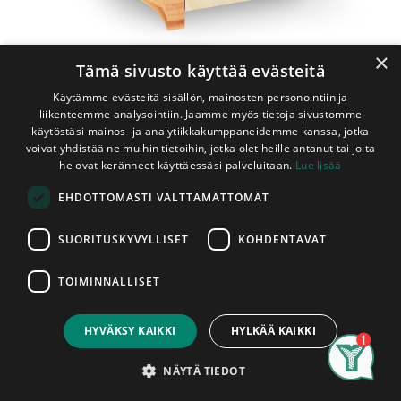
×
Tämä sivusto käyttää evästeitä
Käytämme evästeitä sisällön, mainosten personointiin ja
liikenteemme analysointiin. Jaamme myös tietoja sivustomme
käytöstäsi mainos- ja analytiikkakumppaneidemme kanssa, jotka
voivat yhdistää ne muihin tietoihin, jotka olet heille antanut tai joita
Shop
Valmislauteet
he ovat keränneet käyttäessäsi palveluitaan.
Lue lisää
Classic-Valmiskulmalaude Tervaleppä 500/700x700
EHDOTTOMASTI VÄLTTÄMÄTTÖMÄT
mm
Classic-Valmiskulmalaude
SUORITUSKYVYLLISET
KOHDENTAVAT
Tervaleppä 500/700x700 mm
TOIMINNALLISET
Käsittelemättömästä tervalepästä valmistettu valmis
Price:
Add to Cart
kulmalaude 500 mm syvälle lauteelle. Lauteen takasivujen
149,00
€
mitat ovat 700 mm, toisin sanoen kulmalaude tarvitsee
HYVÄKSY KAIKKI
HYLKÄÄ KAIKKI
nurkasta molempiin suuntiin tilaa 700 mm. Kulmalaude
Search
Category
myydään valmiiksi koottuna elementtinä. Kulmalauteet
Account
NÄYTÄ TIEDOT
myydään kappaleittain. Asennettu tuote on hyväksytty