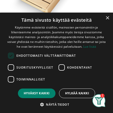
×
Tämä sivusto käyttää evästeitä
Käytämme evästeitä sisällön, mainosten personointiin ja
liikenteemme analysointiin. Jaamme myös tietoja sivustomme
käytöstäsi mainos- ja analytiikkakumppaneidemme kanssa, jotka
voivat yhdistää ne muihin tietoihin, jotka olet heille antanut tai joita
Shop
Valmislauteet
he ovat keränneet käyttäessäsi palveluitaan.
Lue lisää
Classic-Valmislaude Haapa 600x2100 mm
EHDOTTOMASTI VÄLTTÄMÄTTÖMÄT
Classic-Valmislaude Haapa
600x2100 mm
SUORITUSKYVYLLISET
KOHDENTAVAT
Käsittelemättömästä haavasta valmistettu valmislaude
TOIMINNALLISET
irrotettavalla istuinosalla. Lauteiden pituus on 2,1m. Laude
Price:
Add to Cart
on helppo katkaista tarvittavaan mittaan. Valmislauteen
160,00
€
mukana toimitetaan kiinnityskapulat, joilla laude voidaan
HYVÄKSY KAIKKI
HYLKÄÄ KAIKKI
kiinnittää päädyistä seiniin. Tällöin ei muuta runkoa vaadita.
Search
Category
Pakkaus ei sisällä ruuveja kiinnityskapuloiden
Account
NÄYTÄ TIEDOT
kiinnittämiseen seinään. Valitse sopivat kiinnitysruuvit