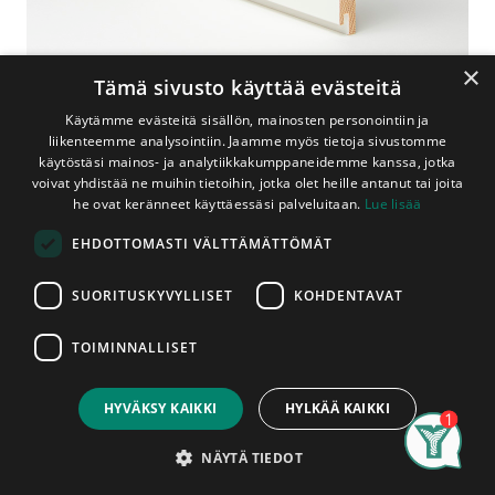
×
Tämä sivusto käyttää evästeitä
Käytämme evästeitä sisällön, mainosten personointiin ja
liikenteemme analysointiin. Jaamme myös tietoja sivustomme
käytöstäsi mainos- ja analytiikkakumppaneidemme kanssa, jotka
voivat yhdistää ne muihin tietoihin, jotka olet heille antanut tai joita
Shop
Käsitellyt
he ovat keränneet käyttäessäsi palveluitaan.
Lue lisää
Mäntypaneeli 15x145x2980 mm STS Valkoinen (1,53
EHDOTTOMASTI VÄLTTÄMÄTTÖMÄT
m²/pkt, 4kpl/pkt)
Mäntypaneeli 15x145x2980 mm
SUORITUSKYVYLLISET
KOHDENTAVAT
STS Valkoinen (1,53 m²/pkt,
4kpl/pkt)
TOIMINNALLISET
Price:
Add to Cart
80,00
€
Oksaton mänty, päätypontattu, piilokiinnitys
HYVÄKSY KAIKKI
HYLKÄÄ KAIKKI
Oksattomasta sormijatketusta
Search
Category
Account
NÄYTÄ TIEDOT
männystä valmistettu peittävän