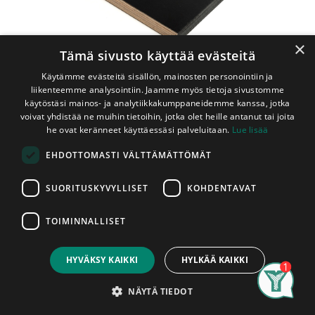
×
Tämä sivusto käyttää evästeitä
Käytämme evästeitä sisällön, mainosten personointiin ja
liikenteemme analysointiin. Jaamme myös tietoja sivustomme
käytöstäsi mainos- ja analytiikkakumppaneidemme kanssa, jotka
voivat yhdistää ne muihin tietoihin, jotka olet heille antanut tai joita
Shop
he ovat keränneet käyttäessäsi palveluitaan.
Lue lisää
Filmivaneri 9x1200x1800 mm F/V Granit Grey 2-Laatu
EHDOTTOMASTI VÄLTTÄMÄTTÖMÄT
Filmivaneri 9x1200x1800 mm F/V
Granit Grey 2-Laatu
SUORITUSKYVYLLISET
KOHDENTAVAT
2,16m²/Levy, Palakoko
TOIMINNALLISET
Price:
Filmivaneri on fenolifilmikalvolla pinnoitettu vaneri, jonka
Add to Cart
34,56
€
pinta on kova ja kosteuden kestävä.
Filmivaneri soveltuu
HYVÄKSY KAIKKI
HYLKÄÄ KAIKKI
erinomaisesti kosteisiin ja vaativiin olosuhteisiin, kuten
betonimuotteihin, kuljetusvälineiden lattioihin (peräkärryt,
Search
Category
Account
hevostrailerit), varastojen lattioihin, ajoneuvojen verhouksiin
NÄYTÄ TIEDOT
sekä ulkorakenteisiin ja sisäpaneeleihin säänkestävyytensä