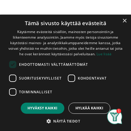
×
Tämä sivusto käyttää evästeitä
Käytämme evästeitä sisällön, mainosten personointiin ja
liikenteemme analysointiin. Jaamme myös tietoja sivustomme
käytöstäsi mainos- ja analytiikkakumppaneidemme kanssa, jotka
voivat yhdistää ne muihin tietoihin, jotka olet heille antanut tai joita
Shop
Haapapaneeli 15x90 mm STP
he ovat keränneet käyttäessäsi palveluitaan.
Lue lisää
Haapapaneeli 15x90 mm STP
EHDOTTOMASTI VÄLTTÄMÄTTÖMÄT
A-Laatu
SUORITUSKYVYLLISET
KOHDENTAVAT
Karavan STP 15x90 -sisäverhouspaneeli
TOIMINNALLISET
Price:
on klassisen tyylikäs ja kestävä ratkaisu
Add to Cart
6,30
€
sisätilojen verhoukseen. Paneeli sopii niin
HYVÄKSY KAIKKI
HYLKÄÄ KAIKKI
hillityn harmoniseen kuin lämpimän
kodikkaaseen tai särmikkään
Search
Category
Account
NÄYTÄ TIEDOT
persoonalliseen sisustukseen.