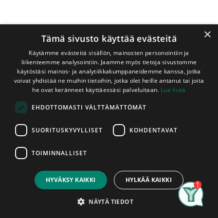
×
Tämä sivusto käyttää evästeitä
Käytämme evästeitä sisällön, mainosten personointiin ja
liikenteemme analysointiin. Jaamme myös tietoja sivustomme
käytöstäsi mainos- ja analytiikkakumppaneidemme kanssa, jotka
voivat yhdistää ne muihin tietoihin, jotka olet heille antanut tai joita
Shop
Hobau-ruuvit
he ovat keränneet käyttäessäsi palveluitaan.
Lue lisää
Hobauruuvi 4,2x55 mm Harvakierre 250 kpl/ltk
EHDOTTOMASTI VÄLTTÄMÄTTÖMÄT
Hobauruuvi 4,2x55 mm
Harvakierre 250 kpl/ltk
SUORITUSKYVYLLISET
KOHDENTAVAT
Sähkösinkitty
TOIMINNALLISET
Price:
Add to Cart
9,90
€
9,90
€
ltk
Sis. ALV 25,5 %
HYVÄKSY KAIKKI
HYLKÄÄ KAIKKI
Search
Category
Account
Lisää koriin
NÄYTÄ TIEDOT