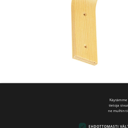
Käytämme e
tietoja siv
ne muihin ti
EHDOTTOMASTI VÄ