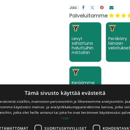
Jaa :
​Palveluitamme
Levyt
Peräkärry
sahattuna
lainaan
haluttuihin
veloitukse
mittoihin
Keräämme
tilaamanne
tuotteet
Tämä sivusto käyttää evästeitä
valmiiksi
västeitä sisällön, mainosten personointiin ja liikenteemme analysointiin. 
ustomme käytöstäsi mainos- ja analytiikkakumppaneidemme kanssa, jotka voi
etoihin, jotka olet heille antanut tai joita he ovat keränneet käyttäessäsi palv
lisää
Description
LTTÄMÄTTÖMÄT
SUORITUSKYVYLLISET
KOHDENTAVA