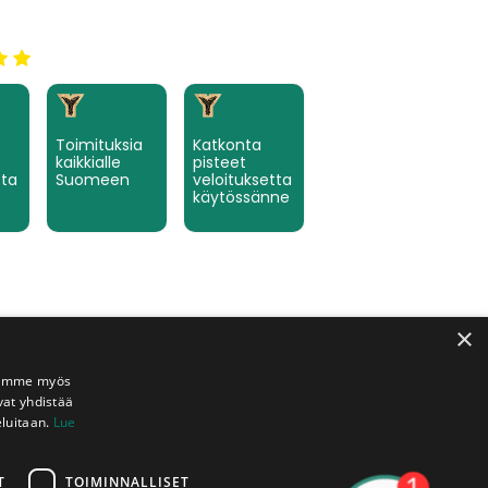
Toimituksia
Katkonta
kaikkialle
pisteet
tta
Suomeen
veloituksetta
käytössänne
×
Jaamme myös
vat yhdistää
eluitaan.
Lue
T
TOIMINNALLISET