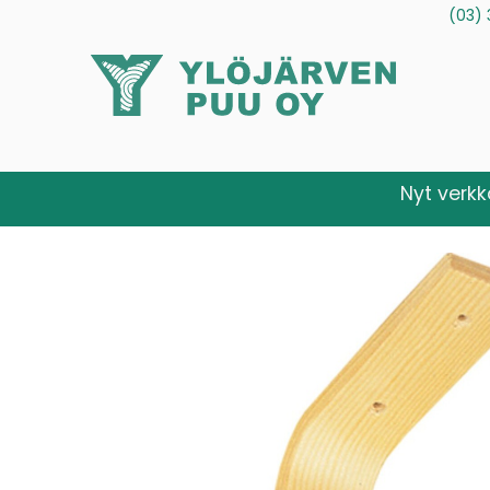
(03) 
Tuotteet
Palvelut
Tietoa meistä
Ota yhteytt
Nyt verk