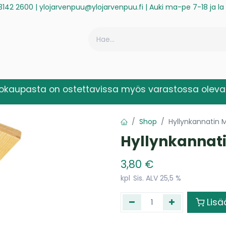
3142 2600
|
ylojarvenpuu@ylojarvenpuu.fi
| Auki ma-pe 7-18 ja l
ä
Historiikki
Reklamaatio
Rekisteröidy laskuasiakkaaksi
kokaupasta on ostettavissa myös varastossa olevat
Shop
Hyllynkannatin 
Hyllynkannati
3,80
€
kpl
Sis. ALV 25,5 %
Lisä