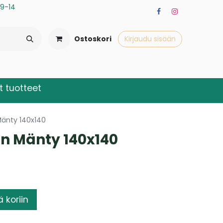
a 9-14
Ostoskori
Kirjaudu sisään
 tuotteet
Mänty 140x140
n Mänty 140x140
ä koriin