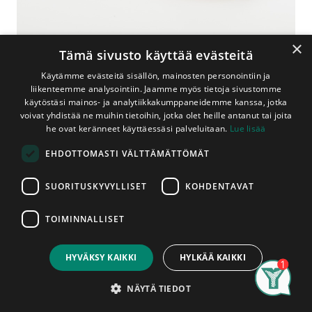
×
Tämä sivusto käyttää evästeitä
Käytämme evästeitä sisällön, mainosten personointiin ja
liikenteemme analysointiin. Jaamme myös tietoja sivustomme
käytöstäsi mainos- ja analytiikkakumppaneidemme kanssa, jotka
voivat yhdistää ne muihin tietoihin, jotka olet heille antanut tai joita
Shop
Jalkalista Aito Saarni 12x42x3050 mm Lakattu
he ovat keränneet käyttäessäsi palveluitaan.
Lue lisää
Jalkalista Aito Saarni 12x42x3050
EHDOTTOMASTI VÄLTTÄMÄTTÖMÄT
mm Lakattu
SUORITUSKYVYLLISET
KOHDENTAVAT
Aidosta saarnista valmistettu lakattu jalkalista. Listat
myydään kappaleittain. Asennettu tuote on hyväksytty
TOIMINNALLISET
tuote, listoissa ilmeneviin mahdollisiin tuotantovirheisiin
Price:
Add to Cart
voidaan vedota vain ennen asentamista.
22,90
€
HYVÄKSY KAIKKI
HYLKÄÄ KAIKKI
22,90
€
Search
Category
Account
NÄYTÄ TIEDOT
kpl
Sis. ALV 25,5 %