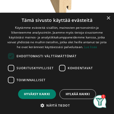
×
Tämä sivusto käyttää evästeitä
Käytämme evästeitä sisällön, mainosten personointiin ja
liikenteemme analysointiin. Jaamme myös tietoja sivustomme
käytöstäsi mainos- ja analytiikkakumppaneidemme kanssa, jotka
voivat yhdistää ne muihin tietoihin, jotka olet heille antanut tai joita
Shop
Jalkalista Kährs 16x40x2400 mm Oulanka
he ovat keränneet käyttäessäsi palveluitaan.
Lue lisää
Jalkalista Kährs 16x40x2400 mm
EHDOTTOMASTI VÄLTTÄMÄTTÖMÄT
Oulanka
SUORITUSKYVYLLISET
KOHDENTAVAT
Oulaka vinyylin kuosilla päällystetty puupohjainen jalkalista.
Tämä lista on tarkoitettu sisäkäyttöön.
TOIMINNALLISET
Price:
Add to Cart
Listan menekin arvioinnissa auttaa, että lattian neliömäärä
11,95
€
(m2) ja tarvittavien jalkalistojen metrimäärä, vähennettynä
HYVÄKSY KAIKKI
HYLKÄÄ KAIKKI
oviaukkojen määrällä, vastaavat toisiaan.
Search
Category
Account
NÄYTÄ TIEDOT
Listan pituus on 2,4m.
Listat myydään kappaleittain.
Asennettu tuote on hyväksytty tuote, listoissa ilmeneviin