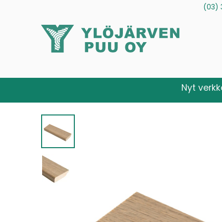
(03) 
Tuotteet
Palvelut
Tietoa meistä
Ota yhteytt
Nyt verk