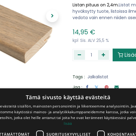
Listan pituus on 2,4m.
Listat 
hyväksytty tuote, listoissa il
vedota vain ennen niiden ase
14,95
€
kpl
Sis. ALV 25,5 %
Lisä
Tags :
Jalkalistat
Jaa :
​Palveluitamme
Tämä sivusto käyttää evästeitä
västeitä sisällön, mainosten personointiin ja liikenteemme analysointiin. 
ustomme käytöstäsi mainos- ja analytiikkakumppaneidemme kanssa, jotka voi
etoihin, jotka olet heille antanut tai joita he ovat keränneet käyttäessäsi palv
Levyt
Peräkärry
lisää
sahattuna
lainaan
haluttuihin
veloitukse
mittoihin
LTTÄMÄTTÖMÄT
SUORITUSKYVYLLISET
KOHDENTAVA