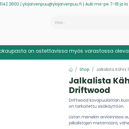
3142 2600
|
ylojarvenpuu@ylojarvenpuu.fi
| Auki ma-pe 7-18 ja l
ä
Historiikki
Reklamaatio
Rekisteröidy laskuasiakkaaksi
kokaupasta on ostettavissa myös varastossa olevat
Shop
Jalkalista Kähr
Jalkalista Kä
Driftwood
Driftwood kovapuulattian kuosi
on tarkoitettu sisäkäyttöön.
Listan menekin arvioinnissa au
jalkalistojen metrimäärä, väh