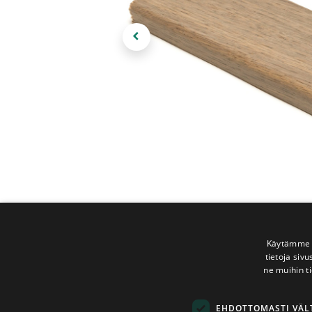
Käytämme e
tietoja siv
ne muihin ti
EHDOTTOMASTI VÄ