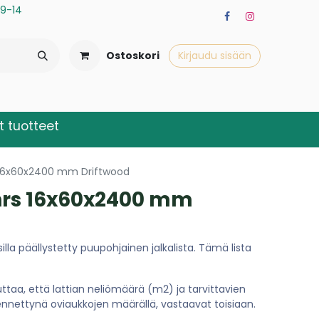
a 9-14
Ostoskori
Kirjaudu sisään
 tuotteet
s 16x60x2400 mm Driftwood
hrs 16x60x2400 mm
lla päällystetty puupohjainen jalkalista. Tämä lista
ttaa, että lattian neliömäärä (m2) ja tarvittavien
ennettynä oviaukkojen määrällä, vastaavat toisiaan.