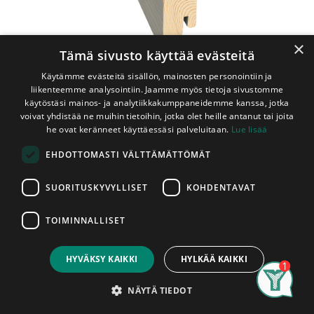
×
Tämä sivusto käyttää evästeitä
Käytämme evästeitä sisällön, mainosten personointiin ja
liikenteemme analysointiin. Jaamme myös tietoja sivustomme
käytöstäsi mainos- ja analytiikkakumppaneidemme kanssa, jotka
voivat yhdistää ne muihin tietoihin, jotka olet heille antanut tai joita
Shop
Jalkalista Kährs 16x60x2400 mm Yukon
he ovat keränneet käyttäessäsi palveluitaan.
Lue lisää
Jalkalista Kährs 16x60x2400 mm
EHDOTTOMASTI VÄLTTÄMÄTTÖMÄT
Yukon
SUORITUSKYVYLLISET
KOHDENTAVAT
Yukon vinyylin kuosilla päällystetty puupohjainen jalkalista.
Tämä lista on tarkoitettu sisäkäyttöön.
TOIMINNALLISET
Price:
Add to Cart
Listan menekin arvioinnissa auttaa, että lattian neliömäärä
14,95
€
(m2) ja tarvittavien jalkalistojen metrimäärä, vähennettynä
HYVÄKSY KAIKKI
HYLKÄÄ KAIKKI
oviaukkojen määrällä, vastaavat toisiaan.
Search
Category
Account
NÄYTÄ TIEDOT
Listan pituus on 2,4m.
Listat myydään kappaleittain.
Asennettu tuote on hyväksytty tuote, listoissa ilmeneviin