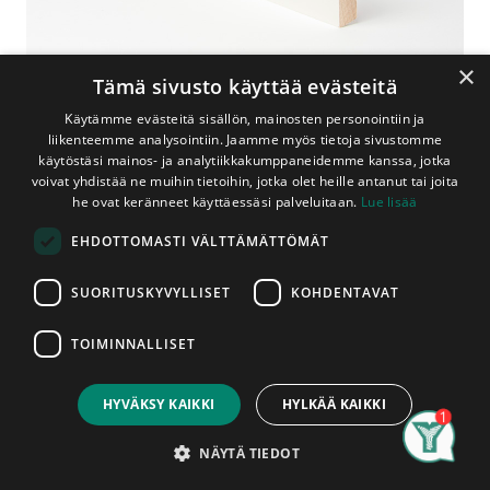
×
Tämä sivusto käyttää evästeitä
Käytämme evästeitä sisällön, mainosten personointiin ja
liikenteemme analysointiin. Jaamme myös tietoja sivustomme
käytöstäsi mainos- ja analytiikkakumppaneidemme kanssa, jotka
voivat yhdistää ne muihin tietoihin, jotka olet heille antanut tai joita
Shop
he ovat keränneet käyttäessäsi palveluitaan.
Lue lisää
Jalkalista Mänty 15x95x3000 mm Koriste Valkoinen
EHDOTTOMASTI VÄLTTÄMÄTTÖMÄT
Jalkalista Mänty 15x95x3000 mm
Koriste Valkoinen
SUORITUSKYVYLLISET
KOHDENTAVAT
Sormijatketusta männystä valmistettu valkoiseksi maalattu
TOIMINNALLISET
koristeellinen jalkalista. Tämä lista on tarkoitettu
Price:
Add to Cart
sisäkäyttöön. Listan menekin arvioinnissa auttaa, että
19,95
€
lattian neliömäärä (m2) ja tarvittavien jalkalistojen
HYVÄKSY KAIKKI
HYLKÄÄ KAIKKI
metrimäärä, vähennettynä oviaukkojen määrällä,
Search
Category
vastaavat toisiaan. Valittaessa jalkalistaa tulee huomioida
Account
NÄYTÄ TIEDOT
lattiapäällysteen materiaali ja kuosi. Esimerkiksi