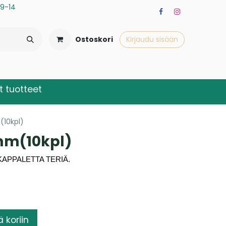
a 9-14
Ostoskori
Kirjaudu sisään
 tuotteet
(10kpl)
mm(10kpl)
KAPPALETTA TERIÄ.
ä koriin