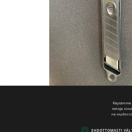
Käytämme e
tietoja siv
ne muihin ti
EHDOTTOMASTI VÄ