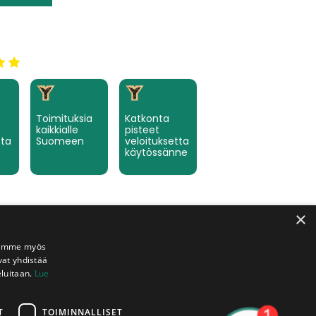
Toimituksia
Katkonta
kaikkialle
pisteet
tta
Suomeen
veloituksetta
käytössänne
×
Jaamme myös
vat yhdistää
eluitaan.
Lue
T
TOIMINNALLISET