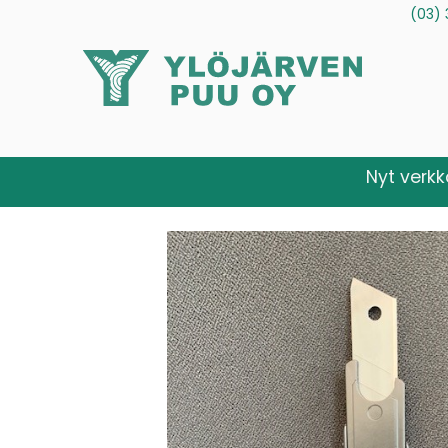
(03) 
Tuotteet
Palvelut
Tietoa meistä
Ota yhteytt
Nyt verk