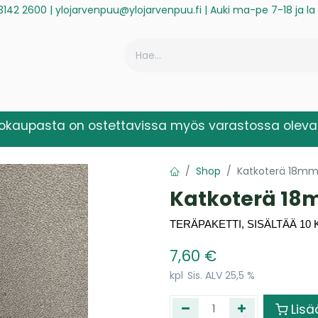
3142 2600
|
ylojarvenpuu@ylojarvenpuu.fi
| Auki ma-pe 7-18 ja l
ä
Historiikki
Reklamaatio
Rekisteröidy laskuasiakkaaksi
kokaupasta on ostettavissa myös varastossa olevat
Shop
Katkoterä 18mm
Katkoterä 18
TERÄPAKETTI, SISÄLTÄÄ 10 
7,60
€
kpl
Sis. ALV 25,5 %
Lisä