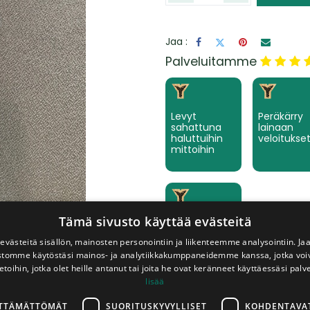
Jaa :
​Palveluitamme
Levyt
Peräkärry
sahattuna
lainaan
haluttuihin
veloitukse
mittoihin
Tämä sivusto käyttää evästeitä
Keräämme
tilaamanne
västeitä sisällön, mainosten personointiin ja liikenteemme analysointiin. 
tuotteet
valmiiksi
ustomme käytöstäsi mainos- ja analytiikkakumppaneidemme kanssa, jotka voi
etoihin, jotka olet heille antanut tai joita he ovat keränneet käyttäessäsi palv
lisää
LTTÄMÄTTÖMÄT
SUORITUSKYVYLLISET
KOHDENTAVA